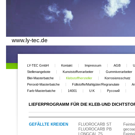
www.ly-tec.de
LY-TEC GmbH
Kontakt
Impressum
AGB
U
Stellenangebote
Kunststoffverarbeiter
Gummiverarbeiter
Blei-Masterbatche
Klebstoffhersteller
Korrosionsschutz
Peroxid-Masterbatche
Füllstoffe/Mahlgüter/Regranulate
An
Farb-Masterbatche
14001
U:K
Русский
LIEFERPROGRAMM FÜR DIE KLEB-UND DICHTSTO
GEFÄLLTE KREIDEN
FLUOROCARB ST
Feinte
FLUOROCARB PB
gecoa
LONGCAL 7S
Feinte