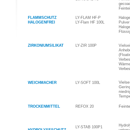
gecoa
Feinte
FLAMMSCHUTZ
LY-FLAM HF-P
Haloge
HALOGENFREI
LY-Flam HF 100L
Pulver
Haloge
Flüssi
ZIRKONIUMSILIKAT
LY-ZIR 100P
Vielse
Anheb
(Floati
Verbes
Wärme
Verbes
Vielse
WEICHMACHER
LY-SOFT 100L
Gerin
niedr
Tempe
Feinte
TROCKENMITTEL
REFOX 20
Hydrol
LY-STAB 100P1
HYDROLYSESCHUTZ
unters