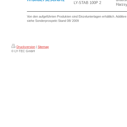
LY-STAB 100P 2
Harzs
Von den aufgeführten Produkten sind Einzelunterlagen erhältlich. Additiv
siehe Sonderprospekt
Stand 08/ 2009
Druckversion
|
Sitemap
© LY-TEC GmbH