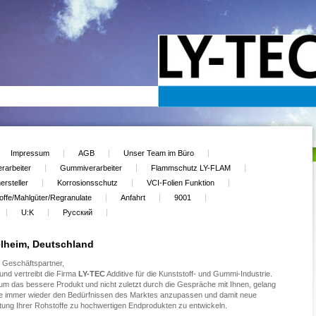
Impressum
AGB
Unser Team im Büro
erarbeiter
Gummiverarbeiter
Flammschutz LY-FLAM
ersteller
Korrosionsschutz
VCI-Folien Funktion
toffe/Mahlgüter/Regranulate
Anfahrt
9001
U:K
Русский
elheim, Deutschland
 Geschäftspartner,
und vertreibt die Firma
LY-TEC
Additive für die Kunststoff- und Gummi-Industrie.
m das bessere Produkt und nicht zuletzt durch die Gespräche mit Ihnen, gelang
kte immer wieder den Bedürfnissen des Marktes anzupassen und damit neue
eitung Ihrer Rohstoffe zu hochwertigen Endprodukten zu entwickeln.