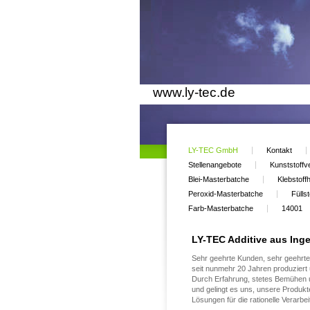
www.ly-tec.de
LY-TEC GmbH
Kontakt
Stellenangebote
Kunststoffv
Blei-Masterbatche
Klebstoffh
Peroxid-Masterbatche
Fülls
Farb-Masterbatche
14001
LY-TEC Additive aus Ing
Sehr geehrte Kunden, sehr geehrte
seit nunmehr 20 Jahren produziert 
Durch Erfahrung, stetes Bemühen u
und gelingt es uns, unsere Produ
Lösungen für die rationelle Verarb