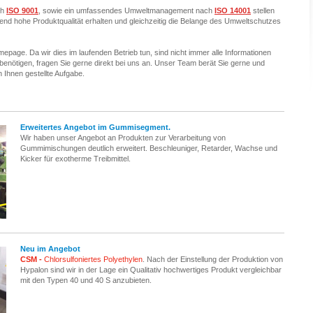
ch
ISO 9001
, sowie ein umfassendes Umweltmanagement nach
ISO 14001
stellen
ibend hohe Produktqualität erhalten und gleichzeitig die Belange des Umweltschutzes
epage. Da wir dies im laufenden Betrieb tun, sind nicht immer alle Informationen
benötigen, fragen Sie gerne direkt bei uns an. Unser Team berät Sie gerne und
 Ihnen gestellte Aufgabe.
Erweitertes Angebot im Gummisegment.
Wir haben unser Angebot an Produkten zur Verarbeitung von
Gummimischungen deutlich erweitert. Beschleuniger, Retarder, Wachse und
Kicker für exotherme Treibmittel.
Neu im Angebot
CSM -
Chlorsulfoniertes Polyethylen
. Nach der Einstellung der Produktion von
Hypalon sind wir in der Lage ein Qualitativ hochwertiges Produkt vergleichbar
mit den Typen 40 und 40 S anzubieten.